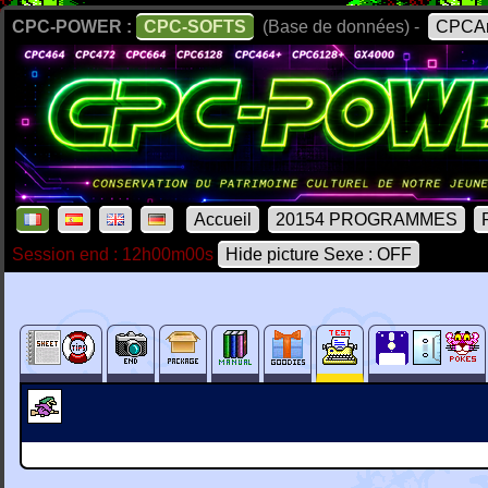
CPC-POWER :
CPC-SOFTS
(Base de données) -
CPCAr
Accueil
20154 PROGRAMMES
Session end : 12h00m00s
Hide picture Sexe : OFF