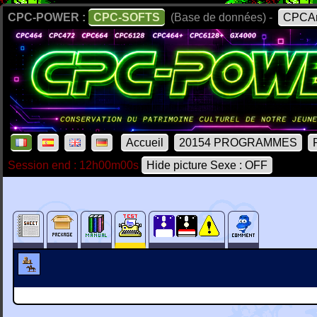
CPC-POWER :
CPC-SOFTS
(Base de données) -
CPCAr
Accueil
20154 PROGRAMMES
Session end : 12h00m00s
Hide picture Sexe : OFF