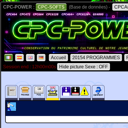
CPC-POWER :
CPC-SOFTS
(Base de données) -
CPCAr
Accueil
20154 PROGRAMMES
Session end : 12h00m00s
Hide picture Sexe : OFF