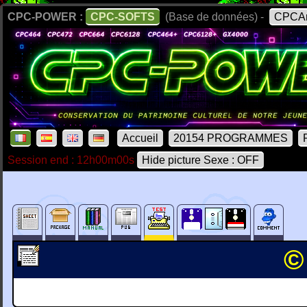
CPC-POWER :
CPC-SOFTS
(Base de données) -
CPCAr
Accueil
20154 PROGRAMMES
Session end : 12h00m00s
Hide picture Sexe : OFF
©