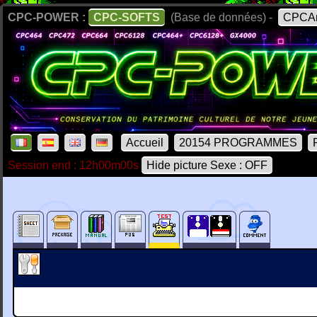
CPC-POWER :
CPC-SOFTS
(Base de données) -
CPCAr
Accueil
20154 PROGRAMMES
Session end : 12h00m00s
Hide picture Sexe : OFF