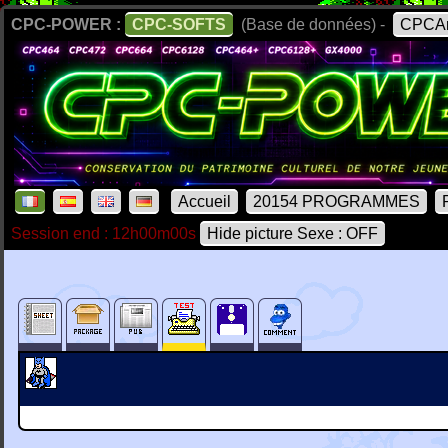
CPC-POWER :
CPC-SOFTS
(Base de données) -
CPCAr
Accueil
20154 PROGRAMMES
Session end : 12h00m00s
Hide picture Sexe : OFF