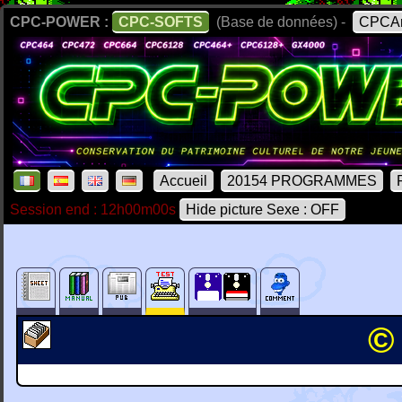
CPC-POWER :
CPC-SOFTS
(Base de données) -
CPCAr
Accueil
20154 PROGRAMMES
Session end : 12h00m00s
Hide picture Sexe : OFF
© 