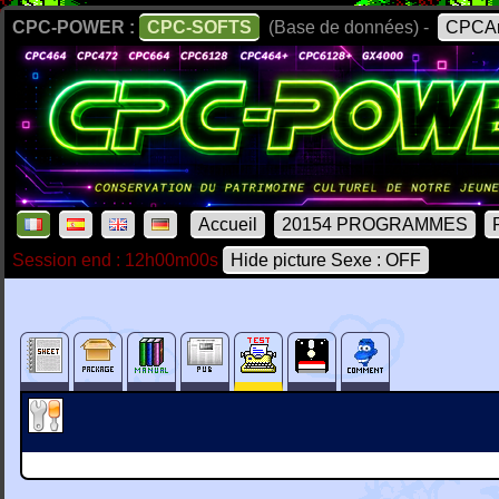
CPC-POWER :
CPC-SOFTS
(Base de données) -
CPCAr
Accueil
20154 PROGRAMMES
Session end : 12h00m00s
Hide picture Sexe : OFF