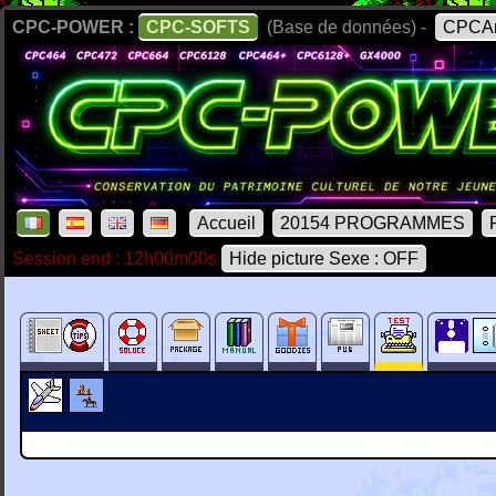
CPC-POWER :
CPC-SOFTS
(Base de données) -
CPCAr
Accueil
20154 PROGRAMMES
Session end : 12h00m00s
Hide picture Sexe : OFF