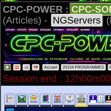
CPC-POWER :
CPC-SO
(Articles) -
NGServers
(
Accueil
20154 PROGRAMMES
Session end : 12h00m0