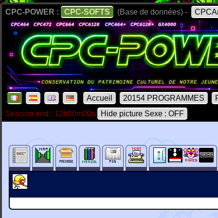
CPC-POWER :
CPC-SOFTS
(Base de données) -
CPCAr
Accueil
20154 PROGRAMMES
Session end : 12h00m00s
Hide picture Sexe : OFF