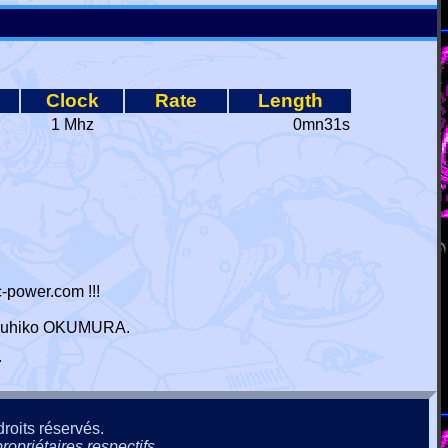
Clock
Rate
Length
1 Mhz
0mn31s
-power.com !!!
 Haruhiko OKUMURA.
r
roits réservés.
ropriétaires respectifs.