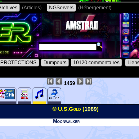
rchives
(Articles) -
NGServers
(Hébergement)
PROTECTIONS
Dumpeurs
10120 commentaires
Lien
1459
© U.S.Gold (
1989
)
Moonwalker