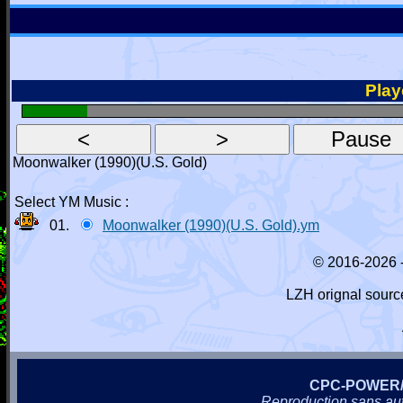
Playe
Moonwalker (1990)(U.S. Gold)
Select YM Music :
01.
Moonwalker (1990)(U.S. Gold).ym
© 2016-2026 
LZH orignal sourc
CPC-POWER
Reproduction sans autor