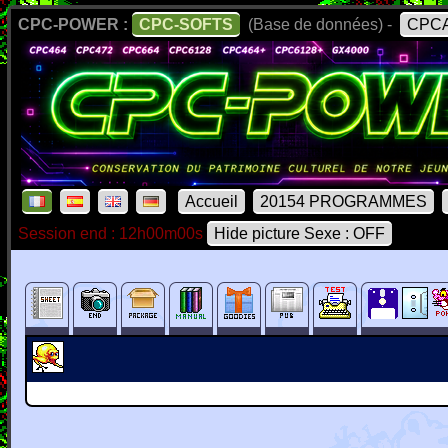
CPC-POWER :
CPC-SOFTS
(Base de données) -
CPCA
Accueil
20154 PROGRAMMES
Session end : 12h00m00s
Hide picture Sexe : OFF