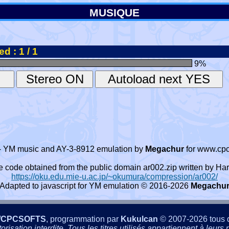
MUSIQUE
d : 1 / 1
9
%
- YM music and AY-3-8912 emulation by
Megachur
for www.cpc
e code obtained from the public domain ar002.zip written by
https://oku.edu.mie-u.ac.jp/~okumura/compression/ar002/
Adapted to javascript for YM emulation © 2016-2026
Megachu
/CPCSOFTS
, programmation par
Kukulcan
© 2007-2026 tous d
isation interdite. Tous les titres utilisés appartiennent à leurs p