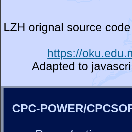
LZH orignal source code 
https://oku.edu
Adapted to javascr
CPC-POWER/CPCSO