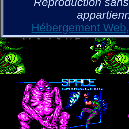
Reproduction sans a
appartienn
Hébergement Web, 