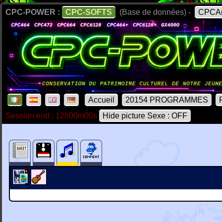
CPC-POWER :
CPC-SOFTS
(Base de données) -
CPCAr
Accueil
20154 PROGRAMMES
Session end : 12h00m00s
Hide picture Sexe : OFF