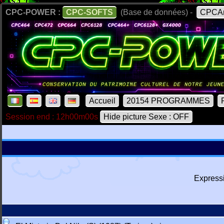
CPC-POWER :
CPC-SOFTS
(Base de données) -
CPCAr
Accueil
20154 PROGRAMMES
Session end : 12h00m00s
Hide picture Sexe : OFF
Express