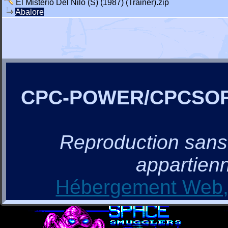
El Misterio Del Nilo (S) (1987) (Trainer).zip
Abalore
CPC-POWER/CPCSO
Reproduction sans a
appartienn
Hébergement Web, 