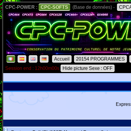
CPC-POWER :
CPC-SOFTS
(Base de données) -
CPCA
Accueil
20154 PROGRAMMES
Session end : 12h00m00s
Hide picture Sexe : OFF
Expres