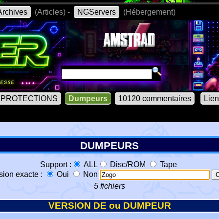
rchives
(Articles) -
NGServers
(Hébergement)
PROTECTIONS
Dumpeurs
10120 commentaires
Lie
DUMPEURS
Support :
ALL
Disc/ROM
Tape
sion exacte :
Oui
Non
5 fichiers
VERSION DE ou DUMPEUR