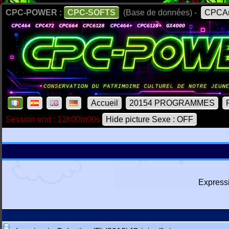
CPC-POWER :
CPC-SOFTS
(Base de données) -
CPCAr
Accueil
20154 PROGRAMMES
Session end : 12h00m00s
Hide picture Sexe : OFF
Express