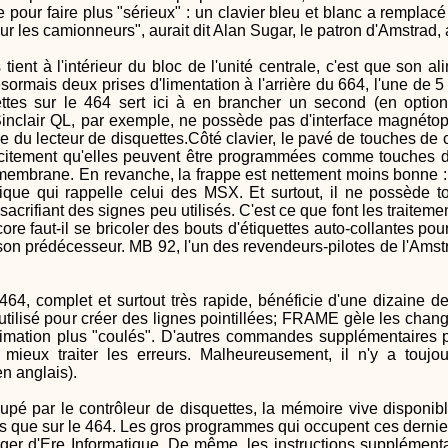
pour faire plus "sérieux" : un clavier bleu et blanc a remplacé 
ur les camionneurs", aurait dit Alan Sugar, le patron d'Amstrad,
s tient à l'intérieur du bloc de l'unité centrale, c'est que son
sormais deux prises d'limentation à l'arrière du 664, l'une de 5 
ettes sur le 464 sert ici à en brancher un second (en optio
inclair QL, par exemple, ne possède pas d'interface magnétoph
se du lecteur de disquettes.Côté clavier, le pavé de touches de c
itement qu'elles peuvent être programmées comme touches de fon
membrane. En revanche, la frappe est nettement moins bonne :
stique qui rappelle celui des MSX. Et surtout, il ne possède t
acrifiant des signes peu utilisés. C'est ce que font les traiteme
core faut-il se bricoler des bouts d'étiquettes auto-collantes p
son prédécesseur. MB 92, l'un des revendeurs-pilotes de l'Amst
64, complet et surtout très rapide, bénéficie d'une dizaine d
tilisé pour créer des lignes pointillées; FRAME gèle les chan
nimation plus "coulés". D'autres commandes supplémentaires p
mieux traiter les erreurs. Malheureusement, il n'y a toujo
n anglais).
upé par le contrôleur de disquettes, la mémoire vive disponibl
s que sur le 464. Les gros programmes qui occupent ces derniers
ger d'Ere Informatique. De même, les instructions supplément