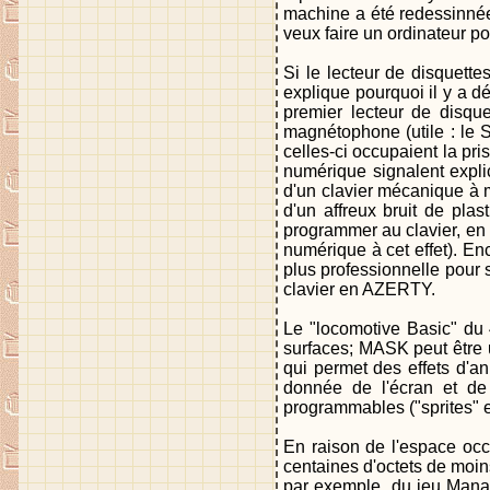
machine a été redessinnée 
veux faire un ordinateur po
Si le lecteur de disquette
explique pourquoi il y a dé
premier lecteur de disqu
magnétophone (utile : le S
celles-ci occupaient la pri
numérique signalent explic
d'un clavier mécanique à 
d'un affreux bruit de pla
programmer au clavier, en s
numérique à cet effet). En
plus professionnelle pour 
clavier en AZERTY.
Le "locomotive Basic" du 4
surfaces; MASK peut être u
qui permet des effets d'a
donnée de l'écran et de 
programmables ("sprites" e
En raison de l'espace occ
centaines d'octets de moin
par exemple, du jeu Mana