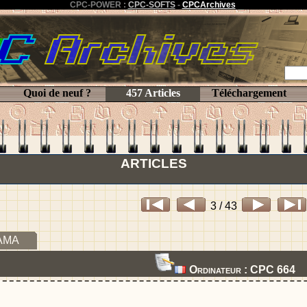
CPC-POWER :
CPC-SOFTS
-
CPCArchives
Quoi de neuf ?
457 Articles
Téléchargement
ARTICLES
3 / 43
AMA
Ordinateur : CPC 664