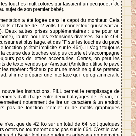
les touches multicolores qui faisaient un peu jouet ("Je
 au sujet de son premier bébé).
 alimentation a été logée dans le capot du moniteur. Cela
volts et l'autre de 12 volts. Le connecteur qui servait au
n). Deux autres prises supplémentaires : une pour un
one), l'autre pour les extensions diverses. Sur le 464,
urseur est plus large, et des "f" sur les touches du pavé
ction (c'était implicite sur le 464). Il s'agit toujours
 la course des touches est plus courte et s'accompagne
oujours pas de lettres accentuées. Certes, on peut les
nts de texte vendus par Amstrad (Amlettre utilise le pavé
our les repèrer : fâcheux pour une machine qui se prétend
rad, affirme préparer une interface qui reprogrammera le
e nouvelles instructions. FILL permet le remplissage de
gements d'affichage entre deux balayages de l'écran, ce
ermettent notamment de lire un caractère à un endroit
urs pas de fonction "cercle" ni de motifs graphiques
e n'est que de 42 Ko sur un total de 64, soit quelques
 octets ne tourneront donc pas sur le 664. C'est le cas,
aires du Basic font que quelques adresses en mémoire