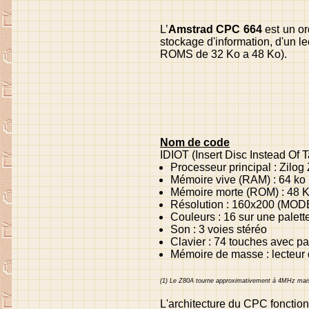
L’
Amstrad CPC 664
est un or
stockage d'information, d'un l
ROMS de 32 Ko a 48 Ko).
Nom de code
IDIOT
(Insert Disc Instead Of Ta
Processeur principal : Zilo
Mémoire vive (RAM) : 64 ko
Mémoire morte (ROM) : 48 
Résolution : 160x200 (MODE
Couleurs : 16 sur une palett
Son : 3 voies stéréo
Clavier : 74 touches avec
Mémoire de masse : lecteur
(1) Le Z80A tourne approximativement à 4MHz mais c
L'architecture du CPC fonctio