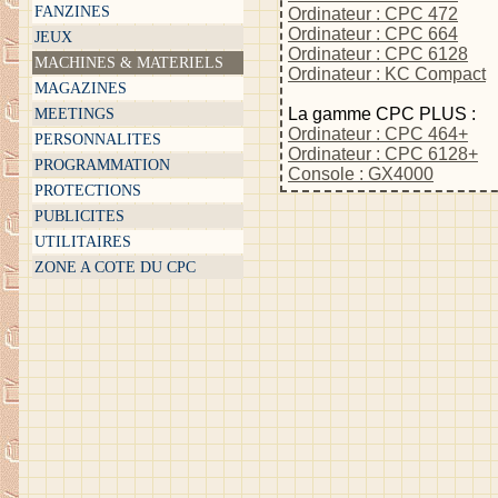
FANZINES
Ordinateur : CPC 472
Ordinateur : CPC 664
JEUX
Ordinateur : CPC 6128
MACHINES & MATERIELS
Ordinateur : KC Compact
MAGAZINES
La gamme CPC PLUS :
MEETINGS
Ordinateur : CPC 464+
PERSONNALITES
Ordinateur : CPC 6128+
PROGRAMMATION
Console : GX4000
PROTECTIONS
PUBLICITES
UTILITAIRES
ZONE A COTE DU CPC