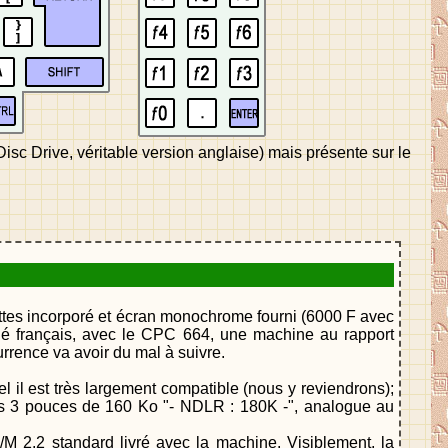
sc Drive, véritable version anglaise) mais présente sur le
uettes incorporé et écran monochrome fourni (6000 F avec
ché français, avec le CPC 664, une machine au rapport
rrence va avoir du mal à suivre.
 il est très largement compatible (nous y reviendrons);
es 3 pouces de 160 Ko "- NDLR : 180K -", analogue au
/M 2.2 standard livré avec la machine. Visiblement, la