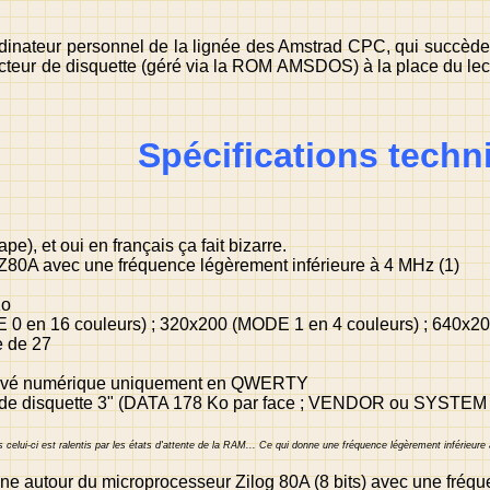
dinateur personnel de la lignée des Amstrad CPC, qui succède 
ecteur de disquette (géré via la ROM AMSDOS) à la place du lect
Spécifications techn
pe), et oui en français ça fait bizarre.
g Z80A avec une fréquence légèrement inférieure à 4 MHz (1)
Ko
 0 en 16 couleurs) ; 320x200 (MODE 1 en 4 couleurs) ; 640x2
e de 27
 pavé numérique uniquement en QWERTY
 de disquette 3" (DATA 178 Ko par face ; VENDOR ou SYSTEM 
elui-ci est ralentis par les états d'attente de la RAM... Ce qui donne une fréquence légèrement inférieur
nne autour du microprocesseur Zilog 80A (8 bits) avec une fréq