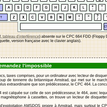
f. tableau d'interférence
) absente sur le CPC 664 FDD (Floppy Di
tte, version française avec le clavier anglais).
demandez l'impossible
ancs, taxes comprises, pour un ordinateur avec lecteur de disq
 coup de tonnerre du britannique Amstrad, qui met sur le mar
lus extraordinaire que son prédécesseur, le CPC 464. La concu
st calquée sur celle de son prédécesseur, le 464, avec lequel
u magnétophone à cassettes, on trouve un lecteur de disquett
me d'exploitation AMSDOS propre à Amstrad, mais surtout le CP