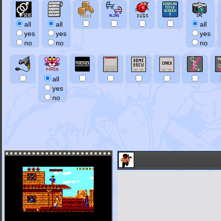
all
all
all
yes
yes
yes
no
no
no
all
yes
no