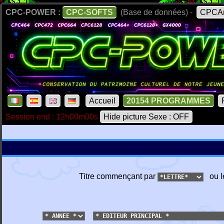
CPC-POWER :
CPC-SOFTS
(Base de données) -
CPCAr
Accueil
20154 PROGRAMMES
Session end : 12h00m00s
Hide picture Sexe : OFF
Titre commençant par
ou l