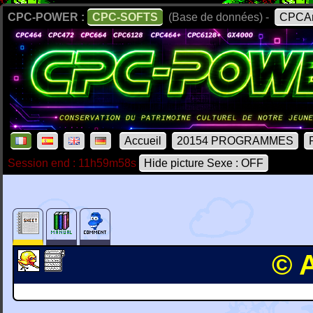
CPC-POWER :
CPC-SOFTS
(Base de données) -
CPCAr
Accueil
20154 PROGRAMMES
Session end : 11h59m58s
Hide picture Sexe : OFF
© 