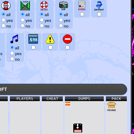
all
all
all
all
yes
yes
yes
yes
no
no
no
no
all
es
yes
o
no
oft
PLAYERS
CHEAT
DUMPS
PACK