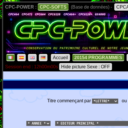
CPC-POWER :
CPC-SOFTS
(Base de données) -
CPCA
Accueil
20154 PROGRAMMES
Session end : 12h00m00s
Hide picture Sexe : OFF
Titre commençant par
ou 