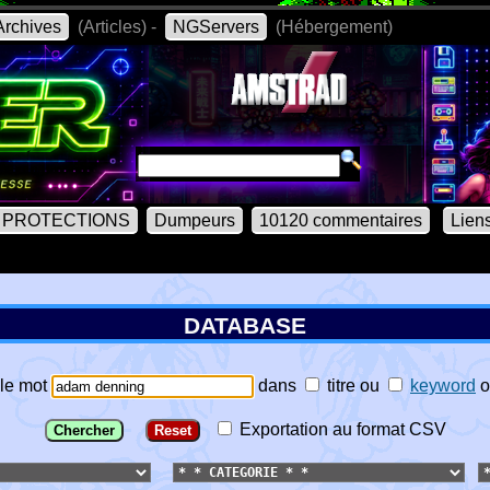
rchives
(Articles) -
NGServers
(Hébergement)
PROTECTIONS
Dumpeurs
10120 commentaires
Lien
DATABASE
le mot
dans
titre
ou
keyword
o
Exportation au format CSV