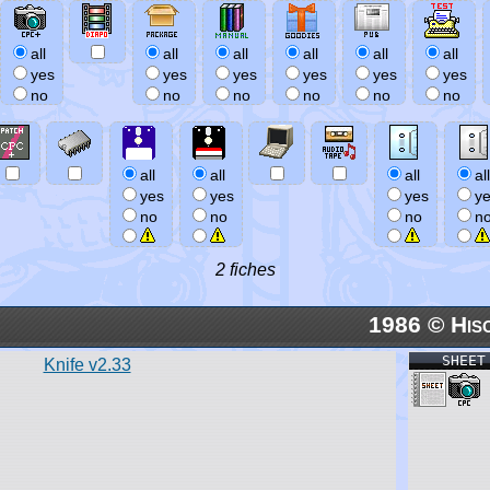
all
all
all
all
all
all
yes
yes
yes
yes
yes
yes
no
no
no
no
no
no
all
all
all
all
yes
yes
yes
y
no
no
no
n
2 fiches
1986 © His
SHEET
Knife v2.33