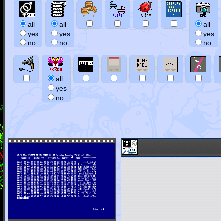
all
all
all
yes
yes
yes
no
no
no
all
yes
no