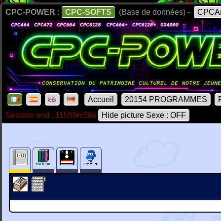
CPC-POWER :
CPC-SOFTS
(Base de données) -
CPCAr
Accueil
20154 PROGRAMMES
Session end : 11h59m58s
Hide picture Sexe : OFF