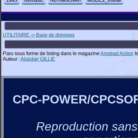
1993
Nomusic
NoTitlescreen
MODE2_inside
UTILITAIRE -> Base de donnees
Paru sous forme de listing dans le magazine
Amstrad Action
I
Auteur :
Alasdair GILLIE
CPC-POWER/CPCSO
Reproduction sans a