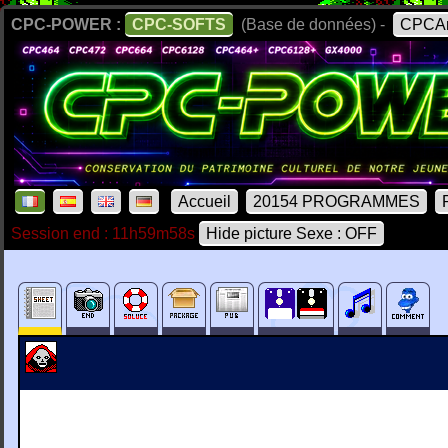
CPC-POWER :
CPC-SOFTS
(Base de données) -
CPCAr
Accueil
20154 PROGRAMMES
Session end : 11h59m58s
Hide picture Sexe : OFF