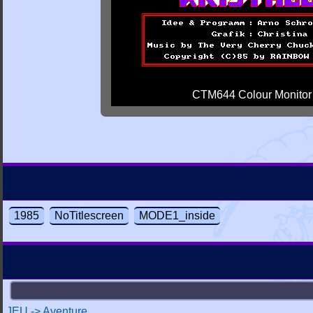
CTM644 Colour Monitor
1985
NoTitlescreen
MODE1_inside
JEU -> Aventure