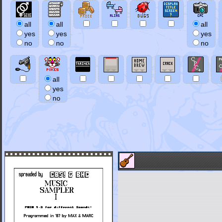
all
all
all
yes
yes
yes
no
no
no
all
yes
no