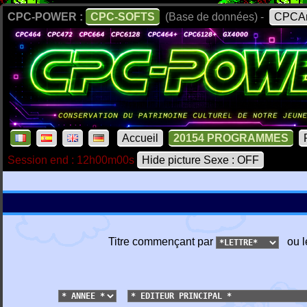
CPC-POWER :
CPC-SOFTS
(Base de données) -
CPCAr
Accueil
20154 PROGRAMMES
Session end : 12h00m00s
Hide picture Sexe : OFF
Titre commençant par
ou l