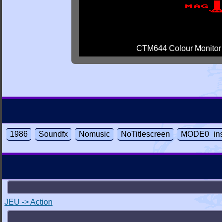
CTM644 Colour Monitor
1986
Soundfx
Nomusic
NoTitlescreen
MODE0_ins
JEU -> Action