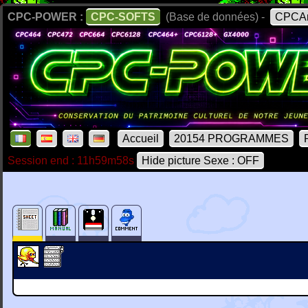
CPC-POWER :
CPC-SOFTS
(Base de données) -
CPCAr
Accueil
20154 PROGRAMMES
Session end : 11h59m58s
Hide picture Sexe : OFF