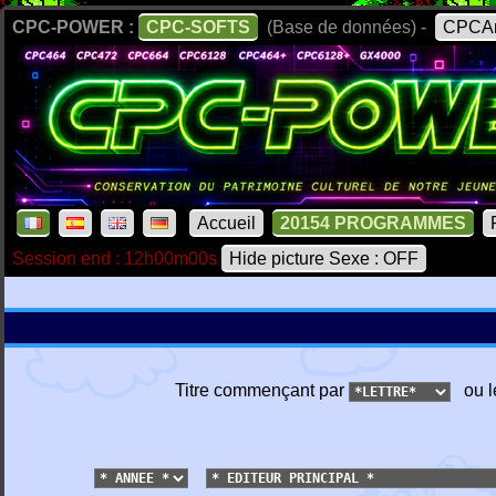
CPC-POWER :
CPC-SOFTS
(Base de données) -
CPCAr
Accueil
20154 PROGRAMMES
Session end : 12h00m00s
Hide picture Sexe : OFF
Titre commençant par
ou l