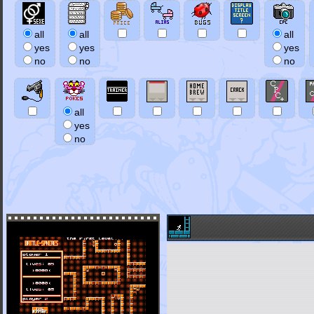
all
all
all
yes
yes
yes
no
no
no
all
yes
no