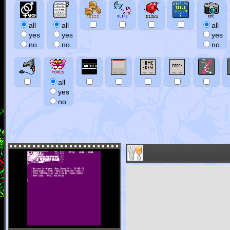
all
all
all
yes
yes
yes
no
no
no
all
yes
no