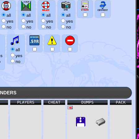
all
all
all
all
yes
yes
yes
yes
no
no
no
no
all
es
yes
o
no
nders
PLAYERS
CHEAT
DUMPS
PACK