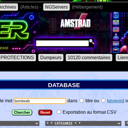
rchives
(Articles) -
NGServers
(Hébergement)
PROTECTIONS
Dumpeurs
10120 commentaires
Lien
DATABASE
le mot
dans
titre
ou
keyword
o
Exportation au format CSV