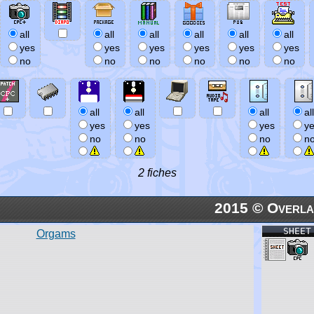
all
all
all
all
all
all
yes
yes
yes
yes
yes
yes
no
no
no
no
no
no
all
all
all
all
yes
yes
yes
y
no
no
no
n
2 fiches
2015 © Overla
SHEET
Orgams