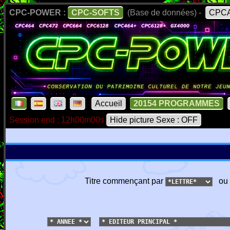
CPC-POWER :
CPC-SOFTS
(Base de données) -
CPCA
Accueil
20154 PROGRAMMES
Session end : 12h00m00s
Hide picture Sexe : OFF
Titre commençant par
ou 