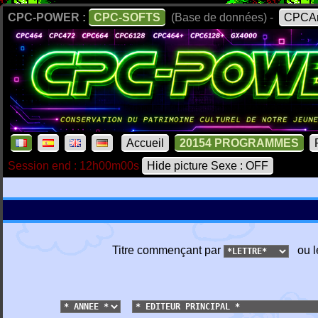
CPC-POWER :
CPC-SOFTS
(Base de données) -
CPCAr
Accueil
20154 PROGRAMMES
Session end : 12h00m00s
Hide picture Sexe : OFF
Titre commençant par
ou l