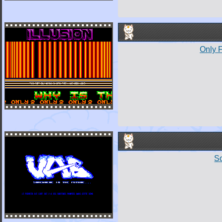
Only 
S