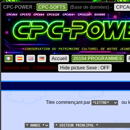
CPC-POWER :
CPC-SOFTS
(Base de données) -
CPCAr
Accueil
20154 PROGRAMMES
Session end : 12h00m00s
Hide picture Sexe : OFF
Titre commençant par
ou l