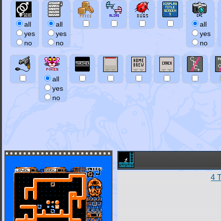
all
all
all
yes
yes
yes
no
no
no
all
yes
no
4 