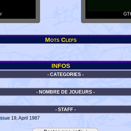
r
GT6
Mots Clefs
INFOS
- CATEGORIES -
- NOMBRE DE JOUEURS -
- STAFF -
ssue 19, April 1987