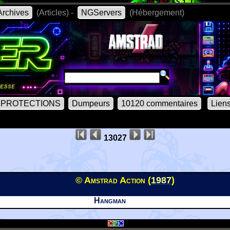
rchives
(Articles) -
NGServers
(Hébergement)
PROTECTIONS
Dumpeurs
10120 commentaires
Lien
13027
© Amstrad Action (
1987
)
Hangman