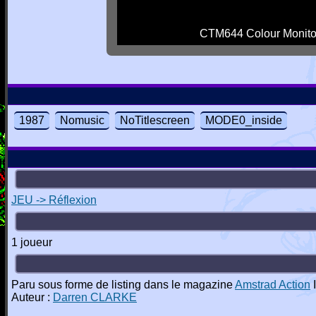
CTM644 Colour Monito
1987
Nomusic
NoTitlescreen
MODE0_inside
JEU -> Réflexion
1 joueur
Paru sous forme de listing dans le magazine
Amstrad Action
I
Auteur :
Darren CLARKE