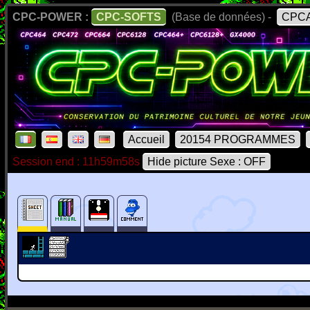
CPC-POWER :
CPC-SOFTS
(Base de données) -
CPCA
Accueil
20154 PROGRAMMES
Session end : 11h59m58s
Hide picture Sexe : OFF