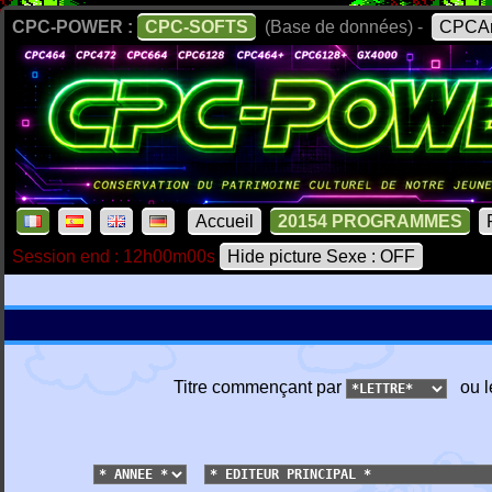
CPC-POWER :
CPC-SOFTS
(Base de données) -
CPCAr
Accueil
20154 PROGRAMMES
Session end : 12h00m00s
Hide picture Sexe : OFF
Titre commençant par
ou l