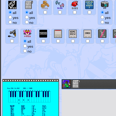
all
all
all
yes
yes
yes
no
no
no
all
yes
no