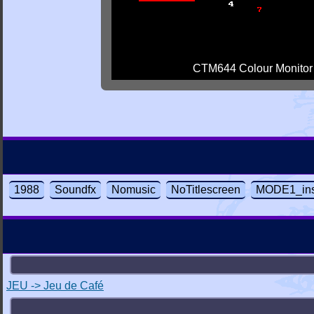
CTM644 Colour Monitor
1988
Soundfx
Nomusic
NoTitlescreen
MODE1_ins
JEU -> Jeu de Café