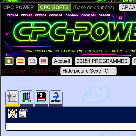
CPC-POWER :
CPC-SOFTS
(Base de données) -
CPCAr
Accueil
20154 PROGRAMMES
Session end : 11h59m57s
Hide picture Sexe : OFF