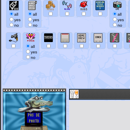
all
all
all
yes
yes
yes
no
no
no
all
yes
no