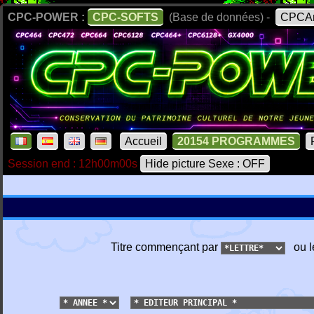
CPC-POWER :
CPC-SOFTS
(Base de données) -
CPCAr
Accueil
20154 PROGRAMMES
Session end : 12h00m00s
Hide picture Sexe : OFF
Titre commençant par
ou l