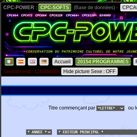
CPC-POWER :
CPC-SOFTS
(Base de données) -
CPCAr
Accueil
20154 PROGRAMMES
Session end : 12h00m00s
Hide picture Sexe : OFF
Titre commençant par
ou l