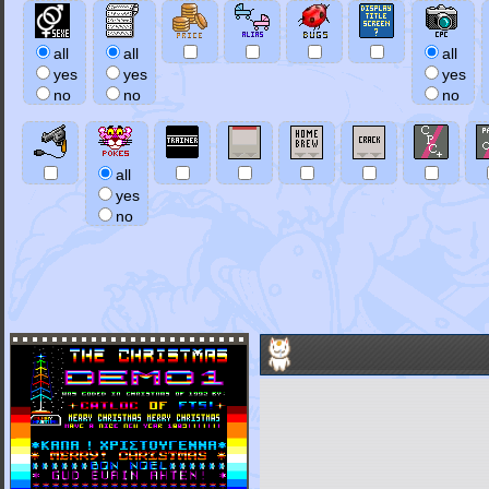
all
all
all
yes
yes
yes
no
no
no
all
yes
no