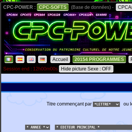
CPC-POWER :
CPC-SOFTS
(Base de données) -
CPCAr
Accueil
20154 PROGRAMMES
Session end : 12h00m00s
Hide picture Sexe : OFF
Titre commençant par
ou l