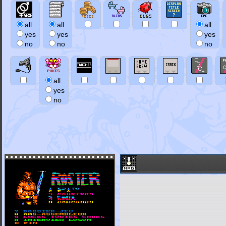
all
all
all
yes
yes
yes
no
no
no
all
yes
no