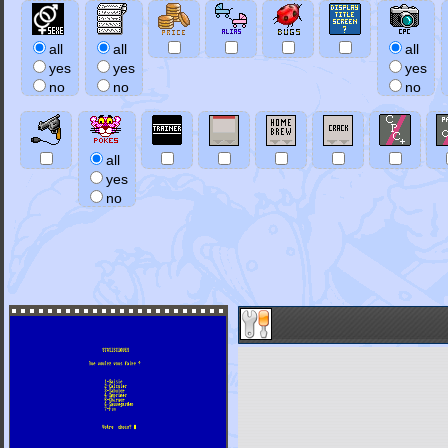
all
all
all
yes
yes
yes
no
no
no
all
yes
no