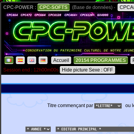
CPC-POWER :
CPC-SOFTS
(Base de données) -
CPCAr
Accueil
20154 PROGRAMMES
Session end : 12h00m00s
Hide picture Sexe : OFF
Titre commençant par
ou l