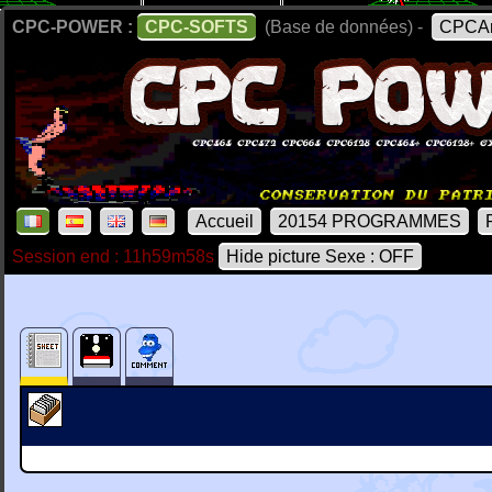
CPC-POWER :
CPC-SOFTS
(Base de données) -
CPCAr
Accueil
20154 PROGRAMMES
Session end : 11h59m58s
Hide picture Sexe : OFF