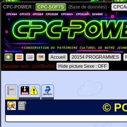
CPC-POWER :
CPC-SOFTS
(Base de données) -
CPCAr
Accueil
20154 PROGRAMMES
Session end : 11h59m58s
Hide picture Sexe : OFF
© PC