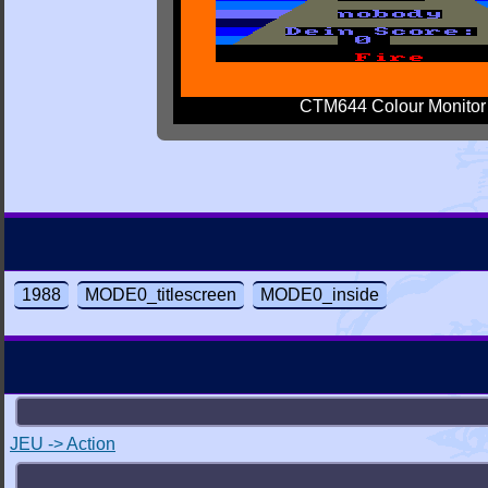
CTM644 Colour Monitor
1988
MODE0_titlescreen
MODE0_inside
JEU -> Action