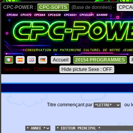
CPC-POWER :
CPC-SOFTS
(Base de données) -
CPCAr
Accueil
20154 PROGRAMMES
Session end : 12h00m00s
Hide picture Sexe : OFF
Titre commençant par
ou l