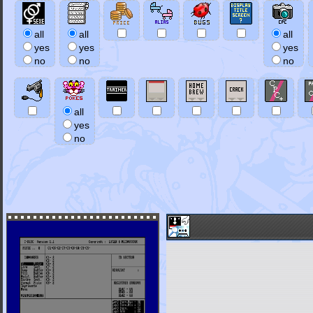
all
all
all
yes
yes
yes
no
no
no
all
yes
no