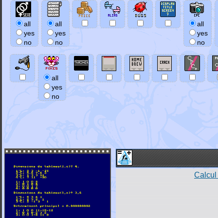
all
all
all
yes
yes
yes
no
no
no
all
yes
no
Calcul