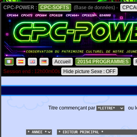
CPC-POWER :
CPC-SOFTS
(Base de données) -
CPCAr
Accueil
20154 PROGRAMMES
Session end : 12h00m00s
Hide picture Sexe : OFF
Titre commençant par
ou l