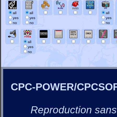
all
all
all
yes
yes
yes
no
no
no
all
yes
no
CPC-POWER/CPCSO
Reproduction sans a