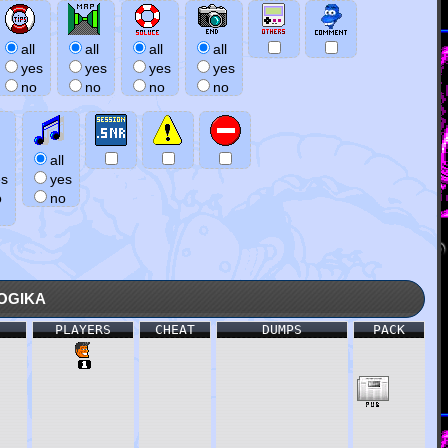
all
all
all
all
yes
yes
yes
yes
no
no
no
no
all
es
yes
o
no
ogika
PLAYERS
CHEAT
DUMPS
PACK