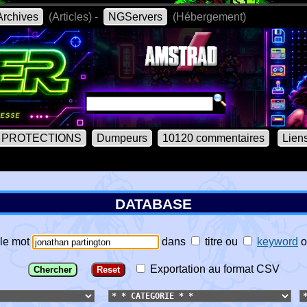
rchives
(Articles) -
NGServers
(Hébergement)
PROTECTIONS
Dumpeurs
10120 commentaires
Lien
DATABASE
le mot
dans
titre
ou
keyword
o
Exportation au format CSV