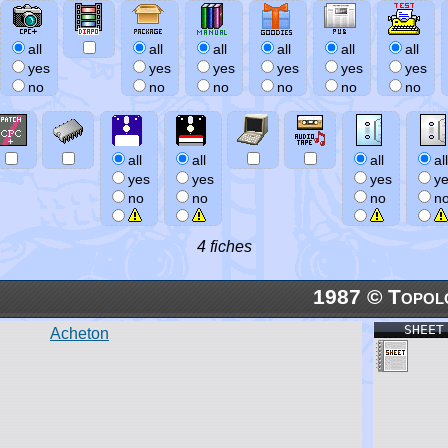
all
all
all
all
all
all
yes
yes
yes
yes
yes
yes
no
no
no
no
no
no
all
all
all
all
yes
yes
yes
y
no
no
no
n
4 fiches
1987 © Topol
SHEET
Acheton