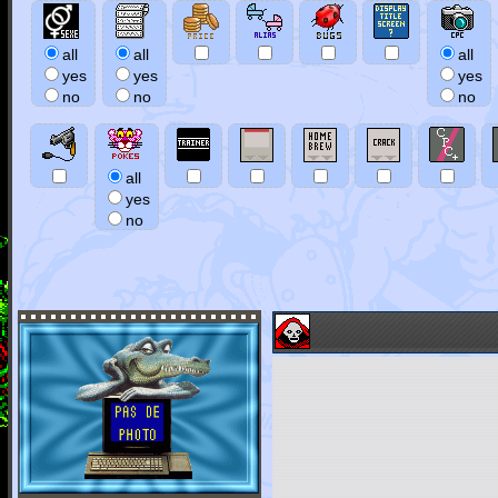
all
all
all
yes
yes
yes
no
no
no
all
yes
no