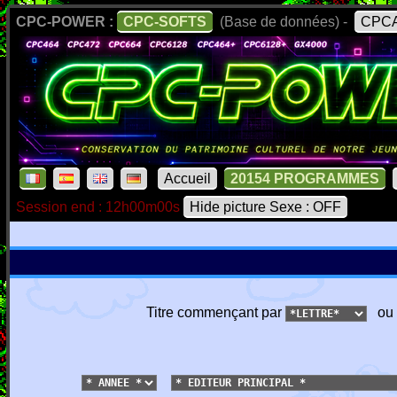
CPC-POWER :
CPC-SOFTS
(Base de données) -
CPCA
Accueil
20154 PROGRAMMES
Session end : 12h00m00s
Hide picture Sexe : OFF
Titre commençant par
ou 