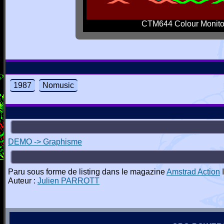
CTM644 Colour Monito
1987
Nomusic
DEMO -> Graphisme
Paru sous forme de listing dans le magazine
Amstrad Action
I
Auteur :
Julien PARROTT