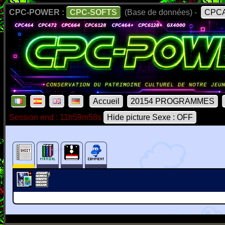
CPC-POWER :
CPC-SOFTS
(Base de données) -
CPCA
Accueil
20154 PROGRAMMES
Session end : 11h59m58s
Hide picture Sexe : OFF