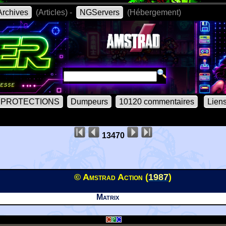
rchives
(Articles) -
NGServers
(Hébergement)
PROTECTIONS
Dumpeurs
10120 commentaires
Lien
13470
© Amstrad Action (
1987
)
Matrix