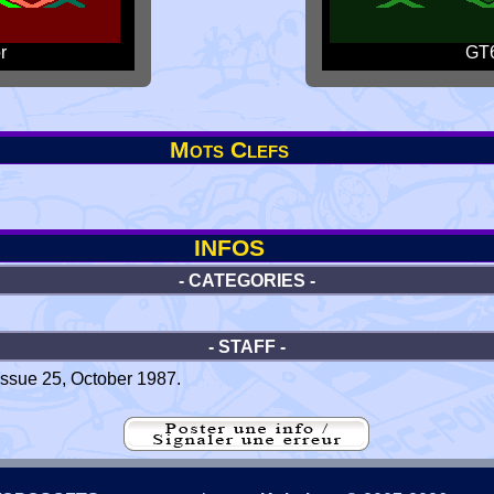
r
GT6
Mots Clefs
INFOS
- CATEGORIES -
- STAFF -
ssue 25, October 1987.