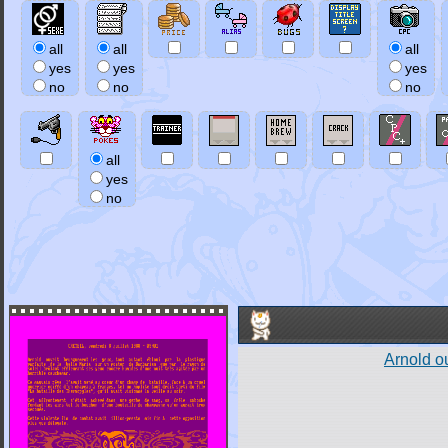
all
all
all
yes
yes
yes
no
no
no
all
yes
no
Arnold ou