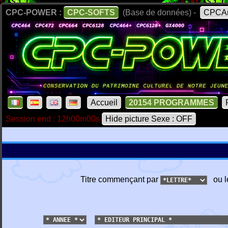
CPC-POWER :
CPC-SOFTS
(Base de données) -
CPCAr
Accueil
20154 PROGRAMMES
Session end : 12h00m00s
Hide picture Sexe : OFF
Titre commençant par
ou l