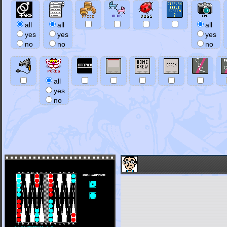
all
all
all
yes
yes
yes
no
no
no
all
yes
no