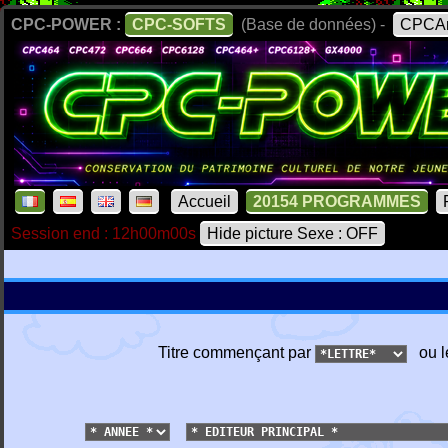
CPC-POWER :
CPC-SOFTS
(Base de données) -
CPCAr
Accueil
20154 PROGRAMMES
Session end : 12h00m00s
Hide picture Sexe : OFF
Titre commençant par
ou l