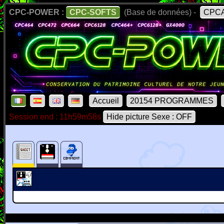
CPC-POWER :
CPC-SOFTS
(Base de données) -
CPCA
Accueil
20154 PROGRAMMES
Session end : 11h59m58s
Hide picture Sexe : OFF