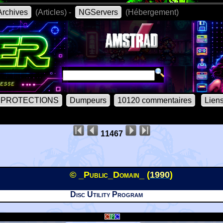
rchives
(Articles) -
NGServers
(Hébergement)
PROTECTIONS
Dumpeurs
10120 commentaires
Lien
11467
© _Public_Domain_ (
1990
)
Disc Utility Program