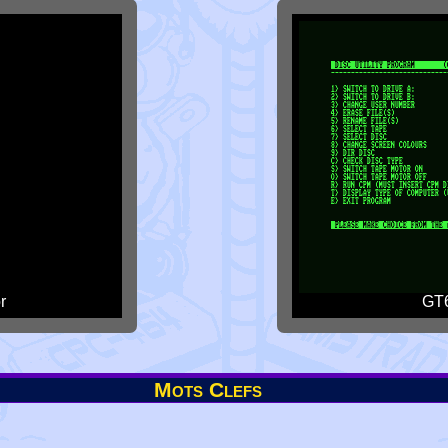
r
GT6
Mots Clefs