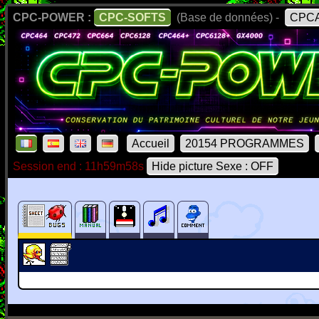
CPC-POWER :
CPC-SOFTS
(Base de données) -
CPCA
Accueil
20154 PROGRAMMES
Session end : 11h59m58s
Hide picture Sexe : OFF