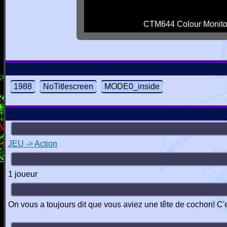
CTM644 Colour Monito
1988
NoTitlescreen
MODE0_inside
JEU -> Action
1 joueur
On vous a toujours dit que vous aviez une tête de cochon! C'est