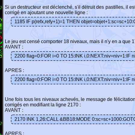
Si un destructeur est déclenché, s'il détruit des pastilles, il
corrigé en ajoutant une nouvelle ligne :
1185 IF p(refx,refy+1)=1 THEN objet=objet+1:sc=sc+1
Le jeu est censé comporter 18 niveaux, mais il n'y en a que 1
AVANT :
2200 flag=0:FOR i=0 TO 15:INK i,0:NEXT:niv=niv+1:IF
APRES :
2200 flag=0:FOR i=0 TO 15:INK i,0:NEXT:niv=niv+1:IF
Une fois tous les niveaux achevés, le message de félicitatio
corrigés en modifiant la ligne 2170 :
AVANT :
2170 INK 1,26:CALL &BB18:MODE 0:sc=sc+1000:GOT
APRES :