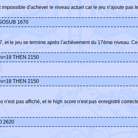
 est impossible d'achever le niveau actuel car le jeu n'ajoute pa
0:GOSUB 1670
7, et le jeu se termine après l'achèvement du 17ème niveau. Ce b
 niv=19 THEN 2150
 niv=18 THEN 2150
ns n'est pas affiché, et le high score n'est pas enregistré corr
O 2620