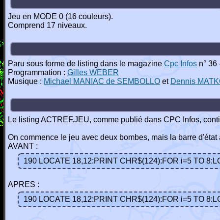
Jeu en MODE 0 (16 couleurs).
Comprend 17 niveaux.
Paru sous forme de listing dans le magazine
Cpc Infos
n° 36 
Programmation :
Gilles WEBER
Musique :
Michael MANIAC de SEMBOLLO
et
Dennis MAT
Le listing ACTREF.JEU, comme publié dans CPC Infos, contie
On commence le jeu avec deux bombes, mais la barre d'état à
AVANT :
190 LOCATE 18,12:PRINT CHR$(124):FOR i=5 TO 8:
APRES :
190 LOCATE 18,12:PRINT CHR$(124):FOR i=5 TO 8: