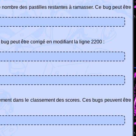
s le nombre des pastilles restantes à ramasser. Ce bug peut être
ug peut être corrigé en modifiant la ligne 2200 :
ectement dans le classement des scores. Ces bugs peuvent être