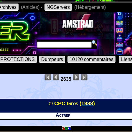
rchives
(Articles) -
NGServers
(Hébergement)
PROTECTIONS
Dumpeurs
10120 commentaires
Lien
2635
© CPC Infos (
1988
)
Actref