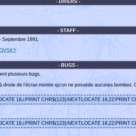
- DIVERS -
- STAFF -
- Septembre 1991.
KOVSKY
- BUGS -
nt plusieurs bugs.
 droite de l'écran montre qu'on ne possède aucunes bombes. Ce 
LOCATE 18,i:PRINT CHR$(123):NEXT:LOCATE 18,22:PRINT 
LOCATE 18,i:PRINT CHR$(123):NEXT:LOCATE 18,22:PRINT 