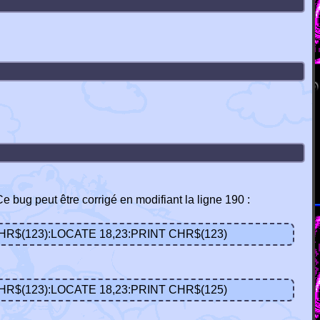
bug peut être corrigé en modifiant la ligne 190 :
CHR$(123):LOCATE 18,23:PRINT CHR$(123)
CHR$(123):LOCATE 18,23:PRINT CHR$(125)