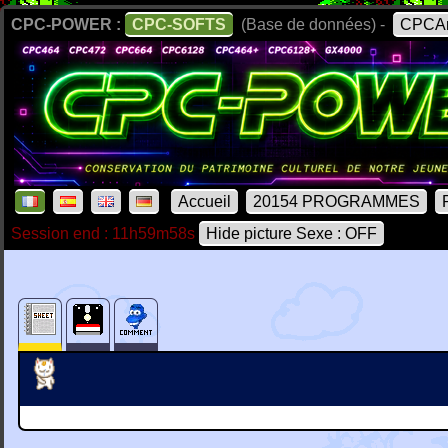
CPC-POWER :
CPC-SOFTS
(Base de données) -
CPCAr
Accueil
20154 PROGRAMMES
Session end : 11h59m58s
Hide picture Sexe : OFF