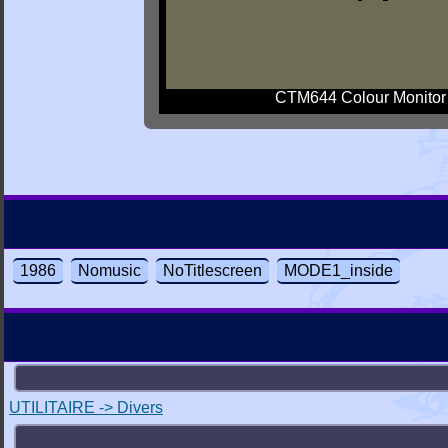
CTM644 Colour Monitor
1986
Nomusic
NoTitlescreen
MODE1_inside
UTILITAIRE -> Divers