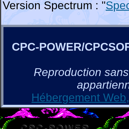
Version Spectrum : "
Spe
CPC-POWER/CPCSO
Reproduction sans a
appartienn
Hébergement Web, 