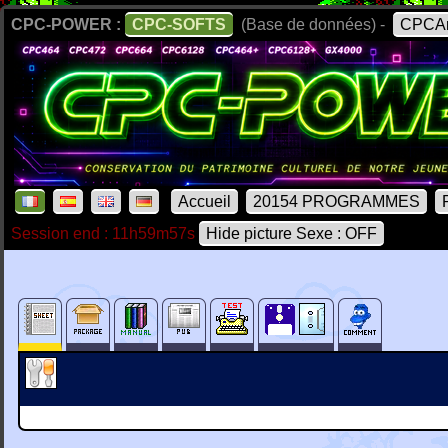
CPC-POWER :
CPC-SOFTS
(Base de données) -
CPCAr
Accueil
20154 PROGRAMMES
Session end : 11h59m57s
Hide picture Sexe : OFF