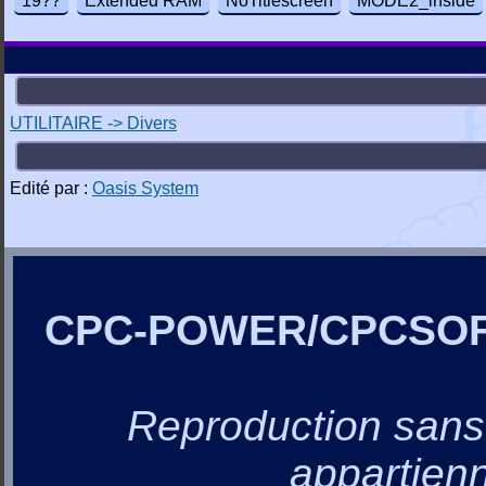
19??
Extended RAM
NoTitlescreen
MODE2_inside
UTILITAIRE -> Divers
Edité par :
Oasis System
CPC-POWER/CPCSO
Reproduction sans a
appartienn