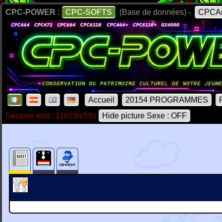
CPC-POWER :
CPC-SOFTS
(Base de données) -
CPCAr
Accueil
20154 PROGRAMMES
Session end : 11h59m58s
Hide picture Sexe : OFF