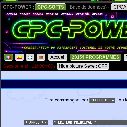
CPC-POWER :
CPC-SOFTS
(Base de données) -
CPCAr
Accueil
20154 PROGRAMMES
Session end : 12h00m00s
Hide picture Sexe : OFF
Titre commençant par
ou l